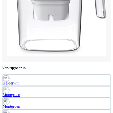
Verkrijgbaar in
Helderwit
Muntgroen
Muntgroen