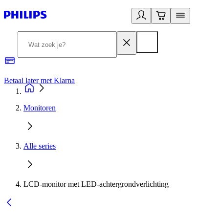
Betaal later met Klarna
R
Monitoren
Alle series
LCD-monitor met LED-achtergrondverlichting