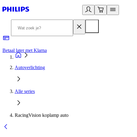
Betaal later met Klarna
R
Autoverlichting
Alle series
RacingVision koplamp auto