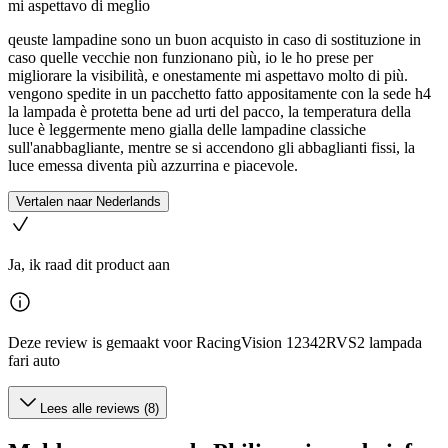
mi aspettavo di meglio
qeuste lampadine sono un buon acquisto in caso di sostituzione in
caso quelle vecchie non funzionano più, io le ho prese per
migliorare la visibilità, e onestamente mi aspettavo molto di più.
vengono spedite in un pacchetto fatto appositamente con la sede h4
la lampada è protetta bene ad urti del pacco, la temperatura della
luce è leggermente meno gialla delle lampadine classiche
sull'anabbagliante, mentre se si accendono gli abbaglianti fissi, la
luce emessa diventa più azzurrina e piacevole.
Vertalen naar Nederlands
Ja, ik raad dit product aan
Deze review is gemaakt voor RacingVision 12342RVS2 lampada
fari auto
Lees alle reviews (8)