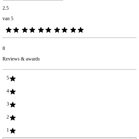
2.5
van 5
8
Reviews & awards
5
4
3
2
1