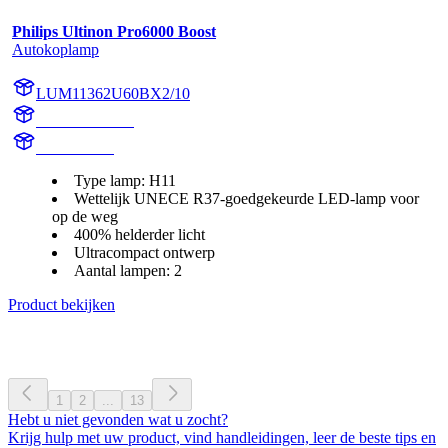
Philips Ultinon Pro6000 Boost
Autokoplamp
LUM11362U60BX2/10
11362U60BX2
11362U60B
Type lamp: H11
Wettelijk UNECE R37-goedgekeurde LED-lamp voor
op de weg
400% helderder licht
Ultracompact ontwerp
Aantal lampen: 2
Product bekijken
1
2
...
13
Hebt u niet gevonden wat u zocht?
Krijg hulp met uw product, vind handleidingen, leer de beste tips en