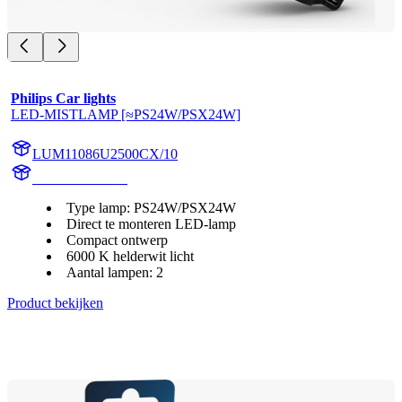
Philips Car lights
LED-MISTLAMP [≈PS24W/PSX24W]
LUM11086U2500CX/10
11086U2500CX
Type lamp: PS24W/PSX24W
Direct te monteren LED-lamp
Compact ontwerp
6000 K helderwit licht
Aantal lampen: 2
Product bekijken