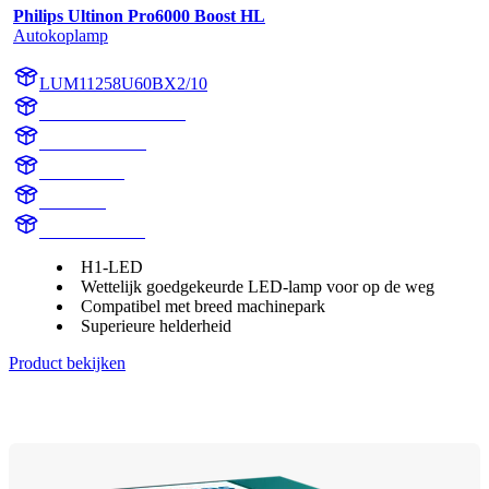
Philips Ultinon Pro6000 Boost HL
Autokoplamp
LUM11258U60BX2/10
LUM11258U60BX2
11258U60BX2
11258U60B
H1 Boost
H1 LED Boost
H1-LED
Wettelijk goedgekeurde LED-lamp voor op de weg
Compatibel met breed machinepark
Superieure helderheid
Product bekijken