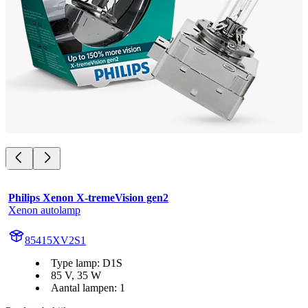
Philips Xenon X-tremeVision gen2
Xenon autolamp
85415XV2S1
Type lamp: D1S
85 V, 35 W
Aantal lampen: 1