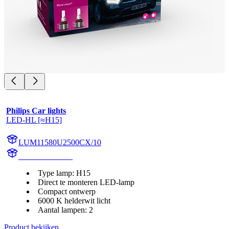
Philips Car lights
LED-HL [≈H15]
LUM11580U2500CX/10
11580U2500CX
Type lamp: H15
Direct te monteren LED-lamp
Compact ontwerp
6000 K helderwit licht
Aantal lampen: 2
Product bekijken