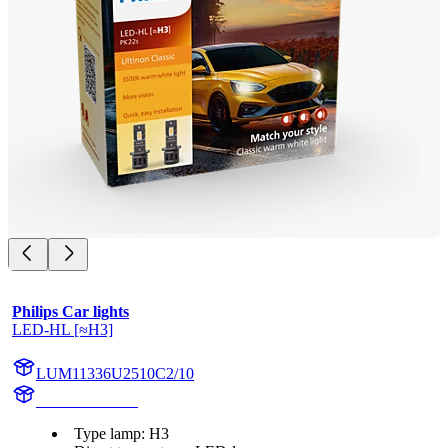
Philips Car lights
LED-HL [≈H3]
LUM11336U2510C2/10
11336U2510C2
Type lamp: H3