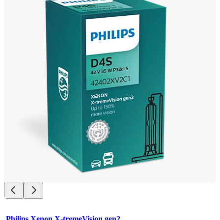
Philips Xenon X-tremeVision gen2