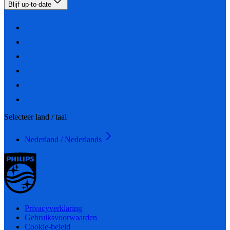
Blijf up-to-date
Selecteer land / taal
Nederland / Nederlands
Privacyverklaring
Gebruiksvoorwaarden
Cookie-beleid