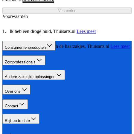
Verzenden
Voorwaarden
Ik heb een droge huid, Thuisarts.nl
Lees meer
Ik heb een ontsteking van de haarzakjes, Thuisarts.nl
Lees meer
Consumentenproducten
Zorgprofessionals
Andere zakelijke oplossingen
Over ons
Contact
Blijf up-to-date