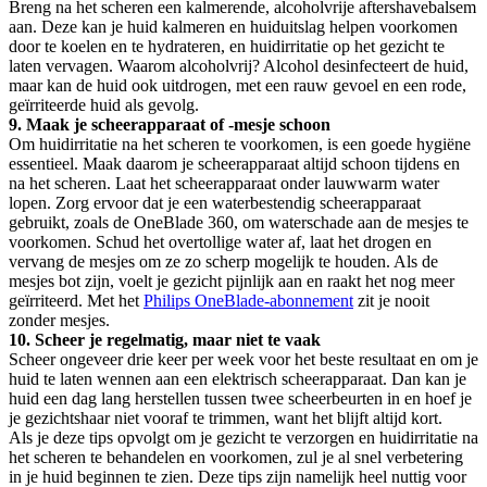
Breng na het scheren een kalmerende, alcoholvrije aftershavebalsem 
aan. Deze kan je huid kalmeren en huiduitslag helpen voorkomen 
door te koelen en te hydrateren, en huidirritatie op het gezicht te 
laten vervagen. Waarom alcoholvrij? Alcohol desinfecteert de huid, 
maar kan de huid ook uitdrogen, met een rauw gevoel en een rode, 
geïrriteerde huid als gevolg.
9. Maak je scheerapparaat of -mesje schoon
Om huidirritatie na het scheren te voorkomen, is een goede hygiëne 
essentieel. Maak daarom je scheerapparaat altijd schoon tijdens en 
na het scheren. Laat het scheerapparaat onder lauwwarm water 
lopen. Zorg ervoor dat je een waterbestendig scheerapparaat 
gebruikt, zoals de OneBlade 360, om waterschade aan de mesjes te 
voorkomen. Schud het overtollige water af, laat het drogen en 
vervang de mesjes om ze zo scherp mogelijk te houden. Als de 
mesjes bot zijn, voelt je gezicht pijnlijk aan en raakt het nog meer 
geïrriteerd. Met het 
Philips OneBlade-abonnement
 zit je nooit 
zonder mesjes.
10. Scheer je regelmatig, maar niet te vaak
Scheer ongeveer drie keer per week voor het beste resultaat en om je 
huid te laten wennen aan een elektrisch scheerapparaat. Dan kan je 
huid een dag lang herstellen tussen twee scheerbeurten in en hoef je 
je gezichtshaar niet vooraf te trimmen, want het blijft altijd kort.
Als je deze tips opvolgt om je gezicht te verzorgen en huidirritatie na 
het scheren te behandelen en voorkomen, zul je al snel verbetering 
in je huid beginnen te zien. Deze tips zijn namelijk heel nuttig voor 