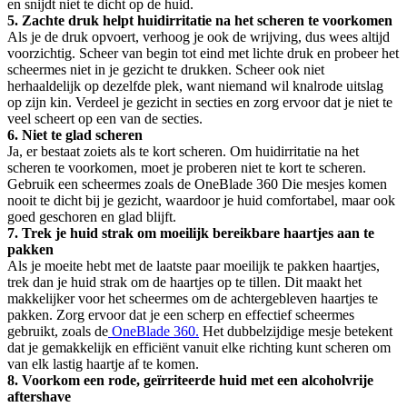
en snijdt niet te dicht op de huid.
5. Zachte druk helpt huidirritatie na het scheren te voorkomen
Als je de druk opvoert, verhoog je ook de wrijving, dus wees altijd 
voorzichtig. Scheer van begin tot eind met lichte druk en probeer het 
scheermes niet in je gezicht te drukken. Scheer ook niet 
herhaaldelijk op dezelfde plek, want niemand wil knalrode uitslag 
op zijn kin. Verdeel je gezicht in secties en zorg ervoor dat je niet te 
veel scheert op een van de secties.
6. Niet te glad scheren
Ja, er bestaat zoiets als te kort scheren. Om huidirritatie na het 
scheren te voorkomen, moet je proberen niet te kort te scheren. 
Gebruik een scheermes zoals de OneBlade 360 Die mesjes komen 
nooit te dicht bij je gezicht, waardoor je huid comfortabel, maar ook 
goed geschoren en glad blijft.
7. Trek je huid strak om moeilijk bereikbare haartjes aan te 
pakken
Als je moeite hebt met de laatste paar moeilijk te pakken haartjes, 
trek dan je huid strak om de haartjes op te tillen. Dit maakt het 
makkelijker voor het scheermes om de achtergebleven haartjes te 
pakken. Zorg ervoor dat je een scherp en effectief scheermes 
gebruikt, zoals de
 OneBlade 360.
 Het dubbelzijdige mesje betekent 
dat je gemakkelijk en efficiënt vanuit elke richting kunt scheren om 
van elk lastig haartje af te komen.
8. Voorkom een rode, geïrriteerde huid met een alcoholvrije 
aftershave