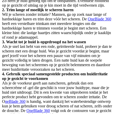
Zo heeft je huid genoeg tijd om te ontspannen. Eventuele roodheid 
op je gezicht of uitslag op je kin moet in die tijd verdwenen zijn.
2. Trim lange of moeilijk te scheren haren
Wil je scheren zonder irritatie? Mannen, ga op zoek naar lange of 
hardnekkige haren en trim deze vóór het scheren. De 
OneBlade 360
heeft een verstelbare trimkam met meerdere lengtes om die 
hardnekkige haren te trimmen voordat je begint met scheren. Een 
kleine hint: die lastige haartjes zitten waarschijnlijk onder je kaaklijn 
of rond je adamsappel.
3. Wacht tot je huid is opgedroogd na het wassen
Als je snel last hebt van een rode, geïrriteerde huid, probeer je dan te 
scheren met een droge huid. Was je gezicht voordat je begint, maar 
geef jezelf voor het scheren een pauze van vijf minuten om je 
gezicht volledig te laten drogen. Een natte huid kan de soepele 
beweging van het scheermes op je gezicht belemmeren en daardoor 
meer huidirritatie veroorzaken na het scheren.
4. Gebruik speciaal samengestelde producten om huidirritatie 
op je gezicht te voorkomen
Als je de voorkeur geeft aan natscheren, gebruik dan een 
scheercrème of -gel die geschikt is voor jouw huidtype, maar die je 
huid niet uitdroogt. Dit is een kwestie van uitproberen totdat je het 
perfecte product hebt gevonden om te scheren zonder irritatie. De 
O
neBlade 360
 is handig, want dankzij het waterbestendige ontwerp 
kun je hem gebruiken voor droog scheren of nat scheren, zelfs onder 
de douche. De 
OneBlade 360
 volgt ook de contouren van je gezicht 