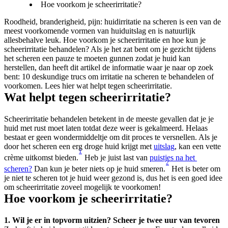
Hoe voorkom je scheerirritatie?
Roodheid, branderigheid, pijn: huidirritatie na scheren is een van de 
meest voorkomende vormen van huiduitslag en is natuurlijk 
allesbehalve leuk. Hoe voorkom je scheerirritatie en hoe kun je 
scheerirritatie behandelen? Als je het zat bent om je gezicht tijdens 
het scheren een pauze te moeten gunnen zodat je huid kan 
herstellen, dan heeft dit artikel de informatie waar je naar op zoek 
bent: 10 deskundige trucs om irritatie na scheren te behandelen of 
voorkomen. Lees hier wat helpt tegen scheerirritatie.
Wat helpt tegen scheerirritatie?
Scheerirritatie behandelen betekent in de meeste gevallen dat je je 
huid met rust moet laten totdat deze weer is gekalmeerd. Helaas 
bestaat er geen wondermiddeltje om dit proces te versnellen. Als je 
door het scheren een erg droge huid krijgt met 
uitslag
, kan een vette 
1
crème uitkomst bieden.
 Heb je juist last van 
puistjes na het 
2
scheren?
 Dan kun je beter niets op je huid smeren.
 Het is beter om 
je niet te scheren tot je huid weer gezond is, dus het is een goed idee 
om scheerirritatie zoveel mogelijk te voorkomen!
Hoe voorkom je scheerirritatie?
1. Wil je er in topvorm uitzien? Scheer je twee uur van tevoren