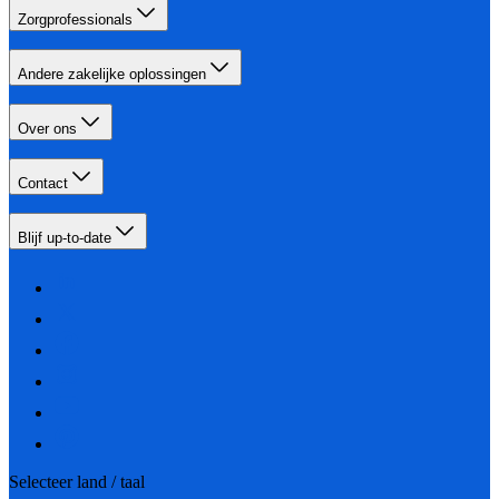
Zorgprofessionals
Andere zakelijke oplossingen
Over ons
Contact
Blijf up-to-date
Selecteer land / taal