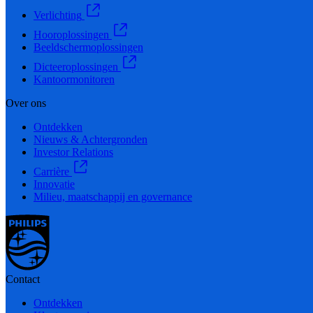
Verlichting
Hooroplossingen
Beeldschermoplossingen
Dicteeroplossingen
Kantoormonitoren
Over ons
Ontdekken
Nieuws & Achtergronden
Investor Relations
Carrière
Innovatie
Milieu, maatschappij en governance
Contact
Ontdekken