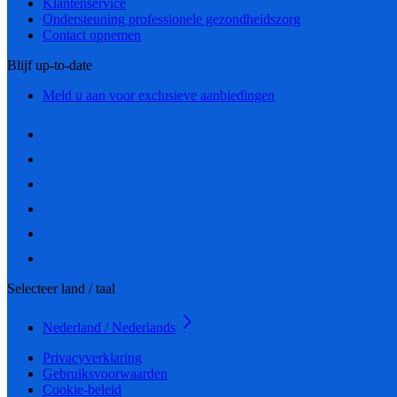
Klantenservice
Ondersteuning professionele gezondheidszorg
Contact opnemen
Blijf up-to-date
Meld u aan voor exclusieve aanbiedingen
Selecteer land / taal
Nederland / Nederlands
Privacyverklaring
Gebruiksvoorwaarden
Cookie-beleid