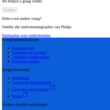
We helpen u graag verder.
Contact
Hebt u een andere vraag?
Ontdek alle ondersteuningsopties van Philips
Startpagina voor ondersteuning
Consumentenproducten
Klantenservice
Registreer uw product
Algemene voorwaarden
Bestelling zoeken
Zorgprofessionals
Ontdekken
Contact en ondersteuning
Customer service portal
Shops
Andere zakelijke oplossingen