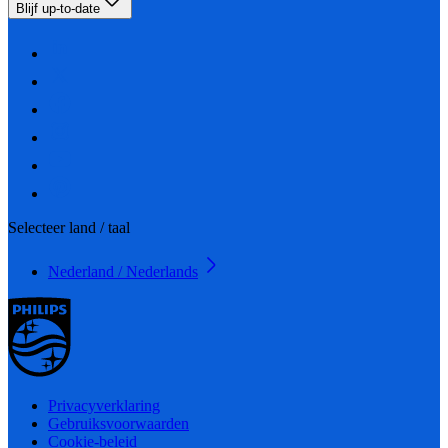
Blijf up-to-date
Selecteer land / taal
Nederland / Nederlands
Privacyverklaring
Gebruiksvoorwaarden
Cookie-beleid