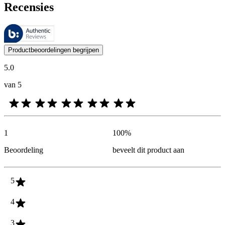
Recensies
Deze beoordelingen worden beheerd door Bazaarvoice en voldoen aan h
De mening van onze klanten is nuttig voor iedereen, of het nu een re
Productbeoordelingen begrijpen
5.0
van 5
1
100
%
Beoordeling
beveelt dit product aan
5
4
3