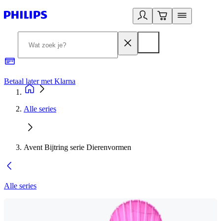
Betaal later met Klarna
R
Alle series
Avent Bijtring serie Dierenvormen
Alle series