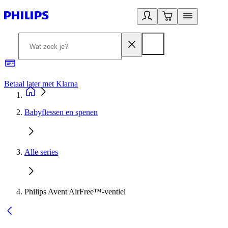
Betaal later met Klarna
R
Babyflessen en spenen
Alle series
Philips Avent AirFree™-ventiel