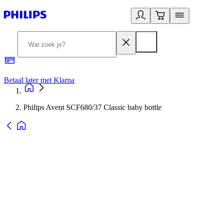
Betaal later met Klarna
R
Philips Avent SCF680/37 Classic baby bottle