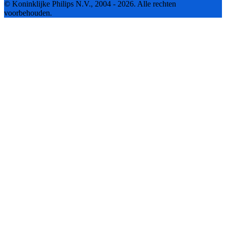
© Koninklijke Philips N.V., 2004 - 2026. Alle rechten
voorbehouden.