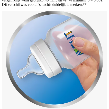
vergelijking werd gebruikt (46 minuten vs. 74 minuten, p = 0,05).
Dit verschil was vooral 's nachts duidelijk te merken.**