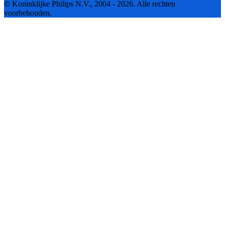
© Koninklijke Philips N.V., 2004 - 2026. Alle rechten
voorbehouden.