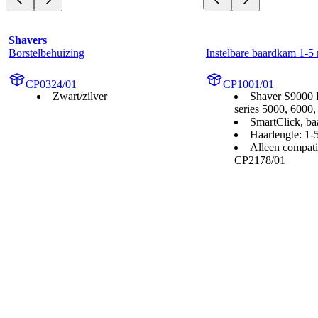
Shavers
Borstelbehuizing
Instelbare baardkam 1-
CP0324/01
CP1001/01
Zwart/zilver
Shaver S9000 P
series 5000, 6000
SmartClick, ba
Haarlengte: 1
Alleen compat
CP2178/01