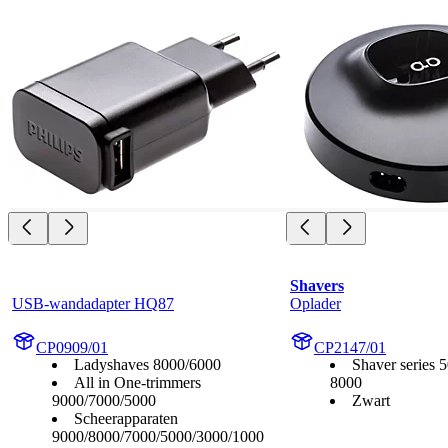
Shavers
USB-wandadapter HQ87
Oplader
CP0909/01
CP2147/01
Ladyshaves 8000/6000
Shaver series 
All in One-trimmers
8000
9000/7000/5000
Zwart
Scheerapparaten
9000/8000/7000/5000/3000/1000