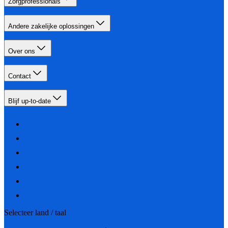
Zorgprofessionals
Andere zakelijke oplossingen
Over ons
Contact
Blijf up-to-date
Selecteer land / taal