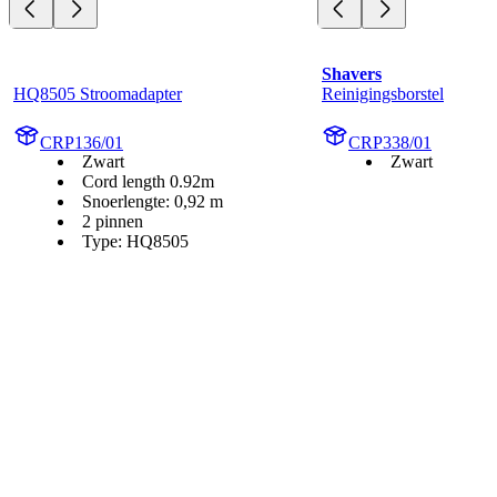
Shavers
HQ8505 Stroomadapter
Reinigingsborstel
CRP136/01
CRP338/01
Zwart
Zwart
Cord length 0.92m
Snoerlengte: 0,92 m
2 pinnen
Type: HQ8505