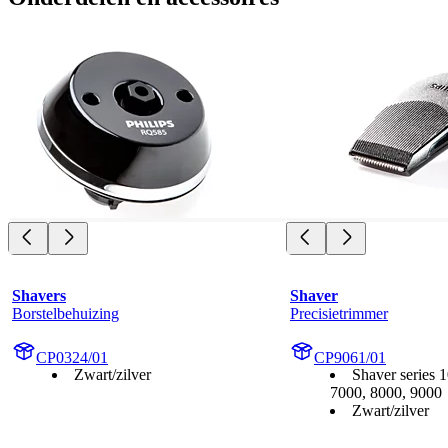
Shavers
Shaver
Borstelbehuizing
Precisietrimmer
CP0324/01
CP9061/01
Zwart/zilver
Shaver series 
7000, 8000, 9000
Zwart/zilver