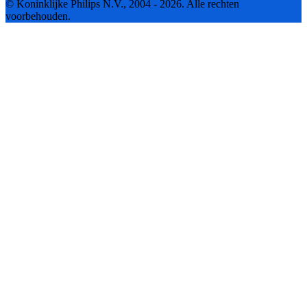
© Koninklijke Philips N.V., 2004 - 2026. Alle rechten
voorbehouden.