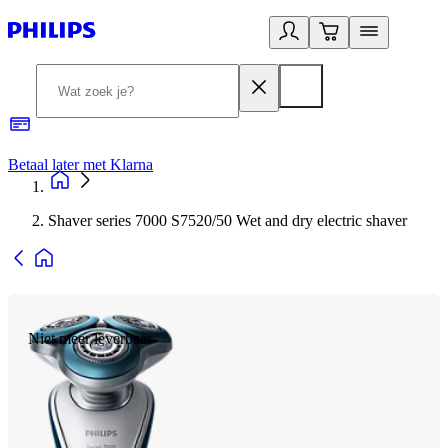
Betaal later met Klarna
R
Shaver series 7000 S7520/50 Wet and dry electric shaver
Niet meer leverbaar