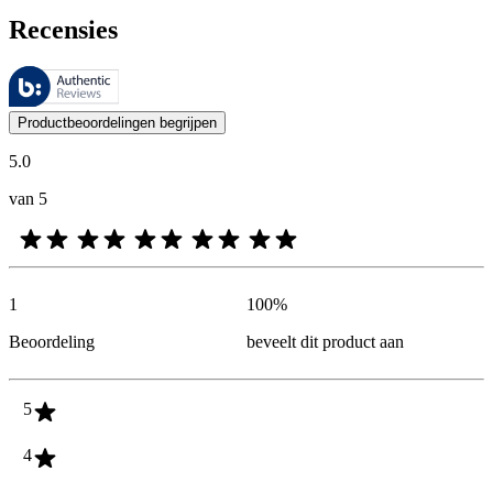
Recensies
Deze beoordelingen worden beheerd door Bazaarvoice en voldoen aan h
De mening van onze klanten is nuttig voor iedereen, of het nu een re
Productbeoordelingen begrijpen
5.0
van 5
1
100
%
Beoordeling
beveelt dit product aan
5
4