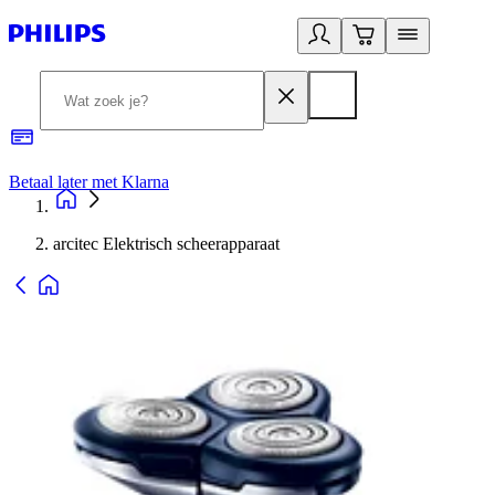
Betaal later met Klarna
R
arcitec Elektrisch scheerapparaat