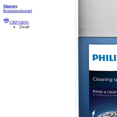
Shavers
Reinigingsborstel
CRP338/01
Zwart