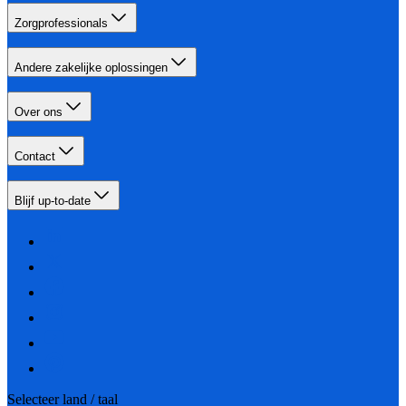
Zorgprofessionals
Andere zakelijke oplossingen
Over ons
Contact
Blijf up-to-date
Selecteer land / taal