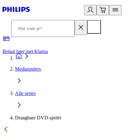
Betaal later met Klarna
R
Mediaspelers
Alle series
Draagbare DVD-speler