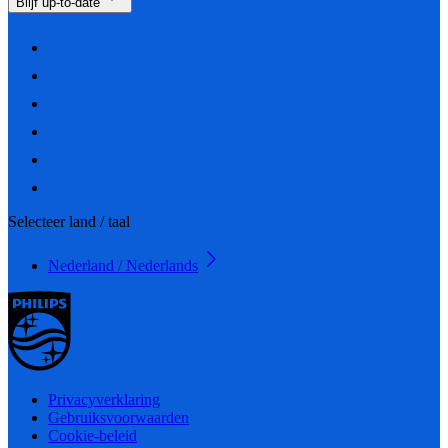
Blijf up-to-date
Selecteer land / taal
Nederland / Nederlands
Privacyverklaring
Gebruiksvoorwaarden
Cookie-beleid