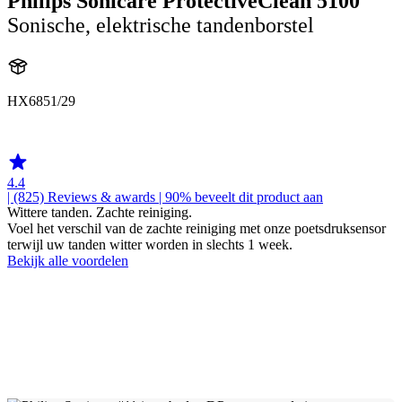
Philips Sonicare ProtectiveClean 5100
Sonische, elektrische tandenborstel
HX6851/29
HX684E
4.4
| (825)
Reviews & awards
| 90% beveelt dit product aan
Wittere tanden. Zachte reiniging.
Voel het verschil van de zachte reiniging met onze poetsdruksensor
terwijl uw tanden witter worden in slechts 1 week.
Bekijk alle voordelen