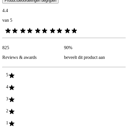
Productbeoordelingen begrijpen
4.4
van 5
825
90
%
Reviews & awards
beveelt dit product aan
5
4
3
2
1