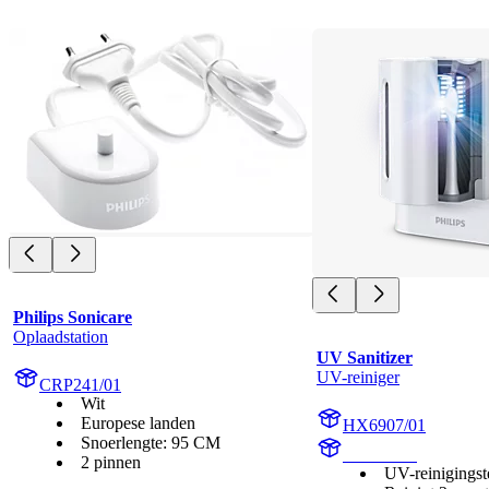
Philips Sonicare
Oplaadstation
UV Sanitizer
UV-reiniger
CRP241/01
Wit
Europese landen
HX6907/01
Snoerlengte: 95 CM
HX6160D
2 pinnen
UV-reinigingst