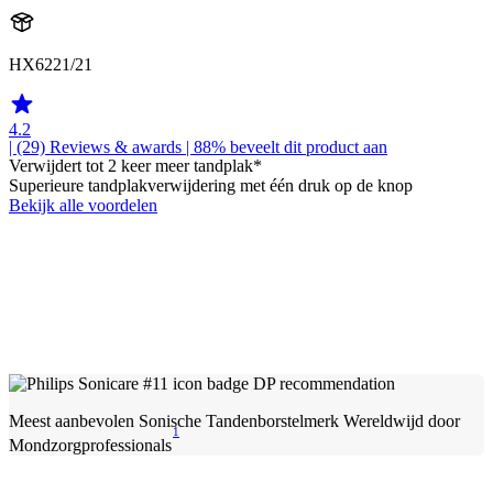
HX6221/21
4.2
| (29)
Reviews & awards
| 88% beveelt dit product aan
Verwijdert tot 2 keer meer tandplak*
Superieure tandplakverwijdering met één druk op de knop
Bekijk alle voordelen
Meest aanbevolen Sonische Tandenborstelmerk Wereldwijd door
1
Mondzorgprofessionals