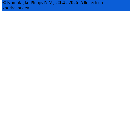
© Koninklijke Philips N.V., 2004 - 2026. Alle rechten
voorbehouden.