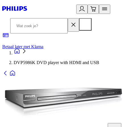
Betaal later met Klarna
R
DVP5986K DVD player with HDMI and USB