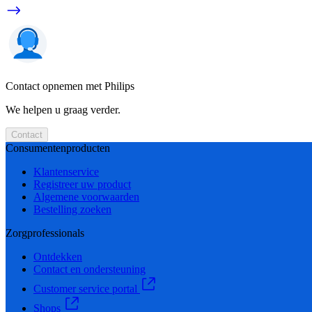
Contact opnemen met Philips
We helpen u graag verder.
Contact
Consumentenproducten
Klantenservice
Registreer uw product
Algemene voorwaarden
Bestelling zoeken
Zorgprofessionals
Ontdekken
Contact en ondersteuning
Customer service portal
Shops