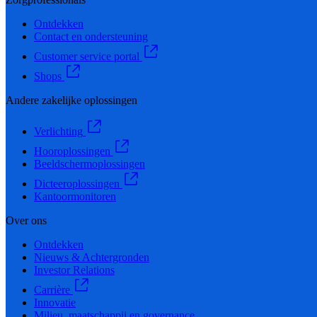
Ontdekken
Contact en ondersteuning
Customer service portal
Shops
Andere zakelijke oplossingen
Verlichting
Hooroplossingen
Beeldschermoplossingen
Dicteeroplossingen
Kantoormonitoren
Over ons
Ontdekken
Nieuws & Achtergronden
Investor Relations
Carrière
Innovatie
Milieu, maatschappij en governance