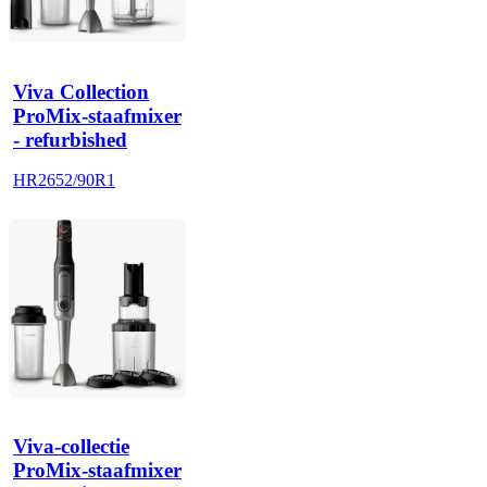
Viva Collection
ProMix-staafmixer
- refurbished
HR2652/90R1
Viva-collectie
ProMix-staafmixer