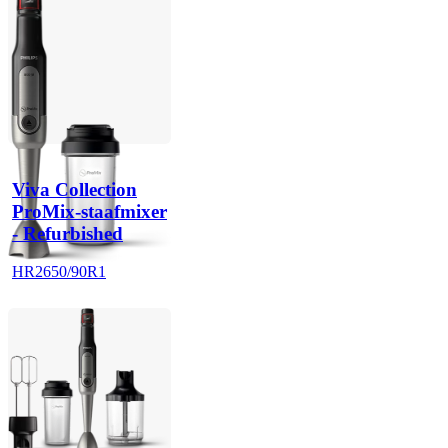
Viva Collection
ProMix-staafmixer
- Refurbished
HR2650/90R1