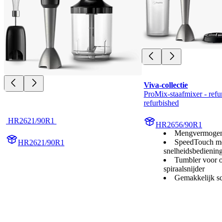
Viva-collectie
ProMix-staafmixer - refur
refurbished
 HR2621/90R1 
HR2656/90R1
Mengvermogen
SpeedTouch m
HR2621/90R1
snelheidsbedienin
Tumbler voor 
spiraalsnijder
Gemakkelijk s