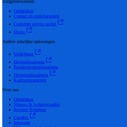
Zorgprofessionals
Ontdekken
Contact en ondersteuning
Customer service portal
Shops
Andere zakelijke oplossingen
Verlichting
Hooroplossingen
Beeldschermoplossingen
Dicteeroplossingen
Kantoormonitoren
Over ons
Ontdekken
Nieuws & Achtergronden
Investor Relations
Carrière
Innovatie