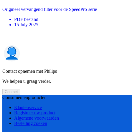
Origineel vervangend filter voor de SpeedPro-serie
PDF
bestand
15 July 2025
Contact opnemen met Philips
We helpen u graag verder.
Contact
Consumentenproducten
Klantenservice
Registreer uw product
Algemene voorwaarden
Bestelling zoeken