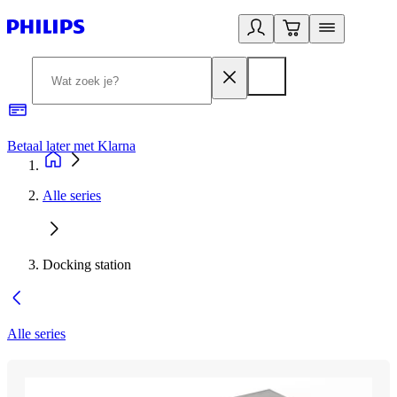
Betaal later met Klarna
R
Alle series
Docking station
Alle series