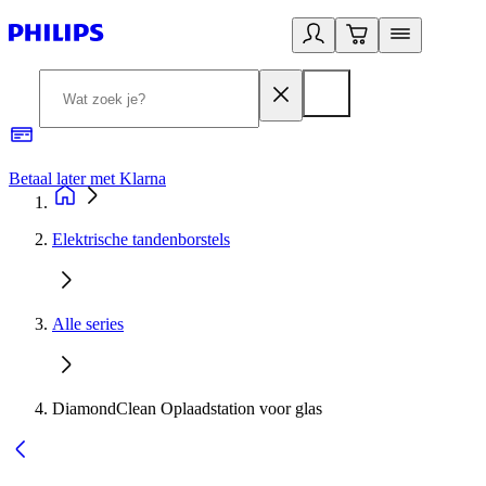
Betaal later met Klarna
R
Elektrische tandenborstels
Alle series
DiamondClean Oplaadstation voor glas