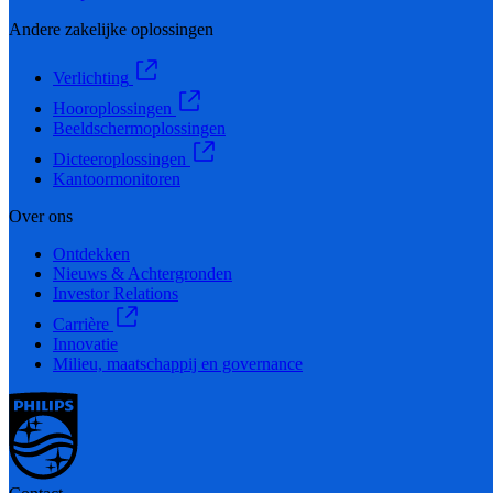
Andere zakelijke oplossingen
Verlichting
Hooroplossingen
Beeldschermoplossingen
Dicteeroplossingen
Kantoormonitoren
Over ons
Ontdekken
Nieuws & Achtergronden
Investor Relations
Carrière
Innovatie
Milieu, maatschappij en governance