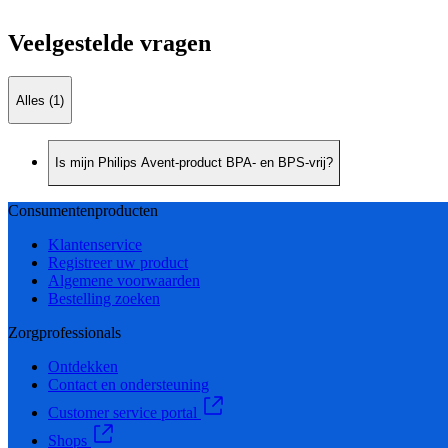
Veelgestelde vragen
Alles (1)
Is mijn Philips Avent-product BPA- en BPS-vrij?
Consumentenproducten
Klantenservice
Registreer uw product
Algemene voorwaarden
Bestelling zoeken
Zorgprofessionals
Ontdekken
Contact en ondersteuning
Customer service portal
Shops