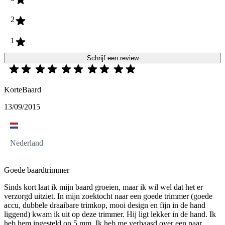
2
1
Schrijf een review
KorteBaard
13/09/2015
Nederland
Goede baardtrimmer
Sinds kort laat ik mijn baard groeien, maar ik wil wel dat het er
verzorgd uitziet. In mijn zoektocht naar een goede trimmer (goede
accu, dubbele draaibare trimkop, mooi design en fijn in de hand
liggend) kwam ik uit op deze trimmer. Hij ligt lekker in de hand. Ik
heb hem ingesteld op 5 mm. Ik heb me verbaasd over een paar