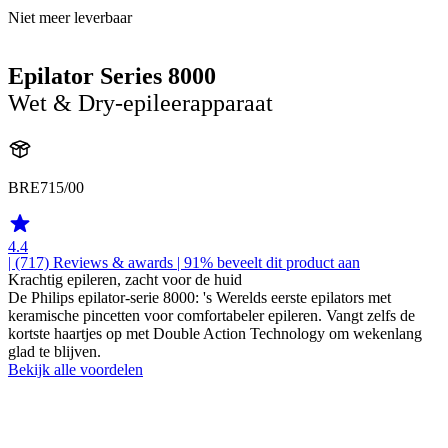
Niet meer leverbaar
Epilator Series 8000
Wet & Dry-epileerapparaat
BRE715/00
4.4
| (717)
Reviews & awards
| 91% beveelt dit product aan
Krachtig epileren, zacht voor de huid
De Philips epilator-serie 8000: 's Werelds eerste epilators met
keramische pincetten voor comfortabeler epileren. Vangt zelfs de
kortste haartjes op met Double Action Technology om wekenlang
glad te blijven.
Bekijk alle voordelen