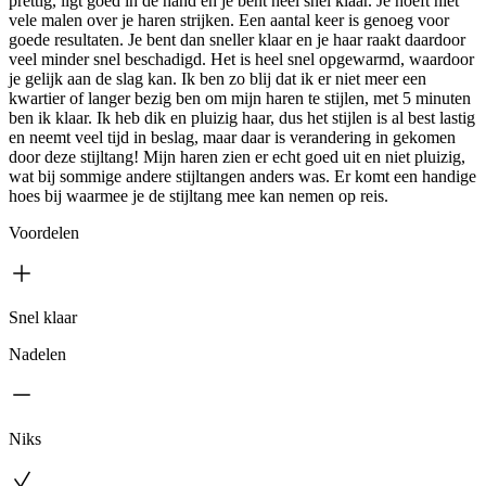
prettig, ligt goed in de hand en je bent heel snel klaar. Je hoeft niet
vele malen over je haren strijken. Een aantal keer is genoeg voor
goede resultaten. Je bent dan sneller klaar en je haar raakt daardoor
veel minder snel beschadigd. Het is heel snel opgewarmd, waardoor
je gelijk aan de slag kan. Ik ben zo blij dat ik er niet meer een
kwartier of langer bezig ben om mijn haren te stijlen, met 5 minuten
ben ik klaar. Ik heb dik en pluizig haar, dus het stijlen is al best lastig
en neemt veel tijd in beslag, maar daar is verandering in gekomen
door deze stijltang! Mijn haren zien er echt goed uit en niet pluizig,
wat bij sommige andere stijltangen anders was. Er komt een handige
hoes bij waarmee je de stijltang mee kan nemen op reis.
Voordelen
Snel klaar
Nadelen
Niks