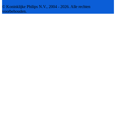
© Koninklijke Philips N.V., 2004 - 2026. Alle rechten
voorbehouden.