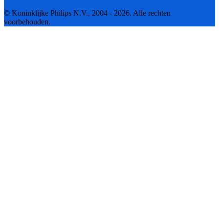
© Koninklijke Philips N.V., 2004 - 2026. Alle rechten
voorbehouden.