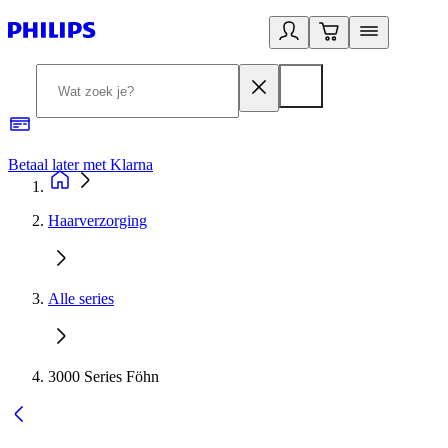
Betaal later met Klarna
R
Haarverzorging
Alle series
3000 Series Föhn