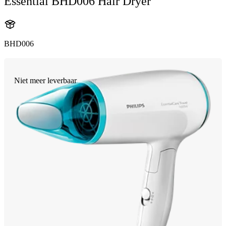
Essential BHD006 Hair Dryer
BHD006
Niet meer leverbaar