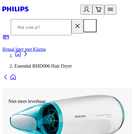
Betaal later met Klarna
R
Essential BHD006 Hair Dryer
Niet meer leverbaar