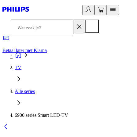
Betaal later met Klarna
R
TV
Alle series
6900 series Smart LED-TV