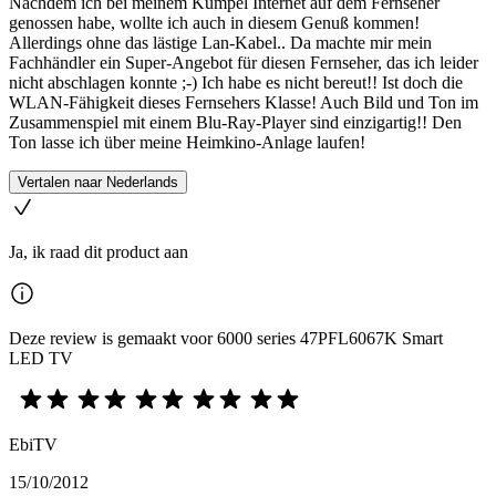
Nachdem ich bei meinem Kumpel Internet auf dem Fernseher
genossen habe, wollte ich auch in diesem Genuß kommen!
Allerdings ohne das lästige Lan-Kabel.. Da machte mir mein
Fachhändler ein Super-Angebot für diesen Fernseher, das ich leider
nicht abschlagen konnte ;-) Ich habe es nicht bereut!! Ist doch die
WLAN-Fähigkeit dieses Fernsehers Klasse! Auch Bild und Ton im
Zusammenspiel mit einem Blu-Ray-Player sind einzigartig!! Den
Ton lasse ich über meine Heimkino-Anlage laufen!
Vertalen naar Nederlands
Ja, ik raad dit product aan
Deze review is gemaakt voor 6000 series 47PFL6067K Smart
LED TV
EbiTV
15/10/2012