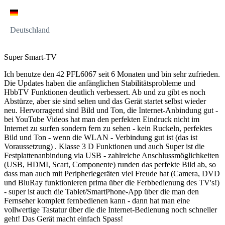
Deutschland
Super Smart-TV
Ich benutze den 42 PFL6067 seit 6 Monaten und bin sehr zufrieden.
Die Updates haben die anfänglichen Stabilitätsprobleme und
HbbTV Funktionen deutlich verbessert. Ab und zu gibt es noch
Abstürze, aber sie sind selten und das Gerät startet selbst wieder
neu. Hervorragend sind Bild und Ton, die Internet-Anbindung gut -
bei YouTube Videos hat man den perfekten Eindruck nicht im
Internet zu surfen sondern fern zu sehen - kein Ruckeln, perfektes
Bild und Ton - wenn die WLAN - Verbindung gut ist (das ist
Voraussetzung) . Klasse 3 D Funktionen und auch Super ist die
Festplattenanbindung via USB - zahlreiche Anschlussmöglichkeiten
(USB, HDMI, Scart, Componente) runden das perfekte Bild ab, so
dass man auch mit Peripheriegeräten viel Freude hat (Camera, DVD
und BluRay funktionieren prima über die Ferbbedienung des TV's!)
- super ist auch die Tablet/SmartPhone-App über die man den
Fernseher komplett fernbedienen kann - dann hat man eine
vollwertige Tastatur über die die Internet-Bedienung noch schneller
geht! Das Gerät macht einfach Spass!