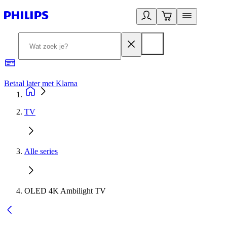
Betaal later met Klarna
R
TV
Alle series
OLED 4K Ambilight TV