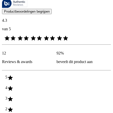
Deze beoordelingen worden beheerd door Bazaarvoice en voldoen aan h
De mening van onze klanten is nuttig voor iedereen, of het nu een re
Productbeoordelingen begrijpen
4.3
van 5
12
92
%
Reviews & awards
beveelt dit product aan
5
4
3
2