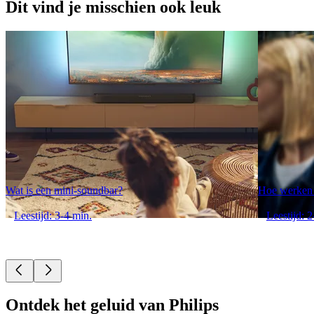
Dit vind je misschien ook leuk
Wat is een mini-soundbar?
Hoe werken 
Leestijd: 3-4 min.
Leestijd: 2
Ontdek het geluid van Philips