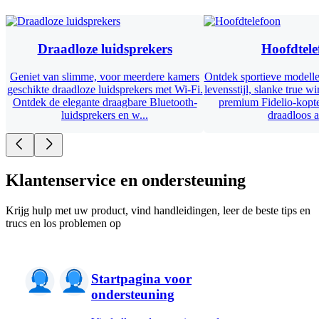
Draadloze luidsprekers
Hoofdtele
Geniet van slimme, voor meerdere kamers
Ontdek sportieve modelle
geschikte draadloze luidsprekers met Wi-Fi.
levensstijl, slanke true w
Ontdek de elegante draagbare Bluetooth-
premium Fidelio-kopt
luidsprekers en w...
draadloos al
Klantenservice en ondersteuning
Krijg hulp met uw product, vind handleidingen, leer de beste tips en
trucs en los problemen op
Startpagina voor
ondersteuning