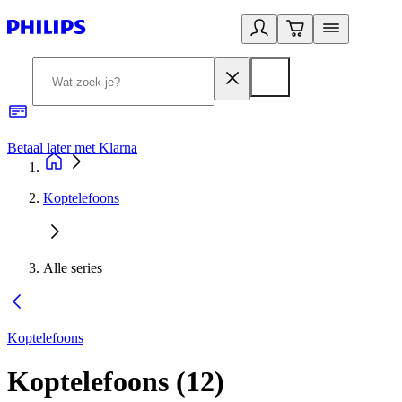
Betaal later met Klarna
R
Koptelefoons
Alle series
Koptelefoons
Koptelefoons
(
12
)