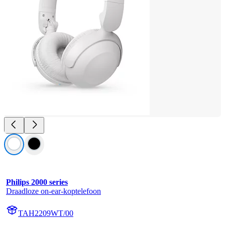
Philips 2000 series
Draadloze on-ear-koptelefoon
TAH2209WT/00