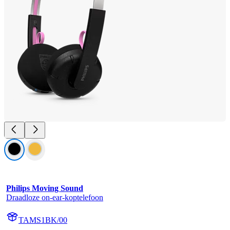
Philips Moving Sound
Draadloze on-ear-koptelefoon
TAMS1BK/00