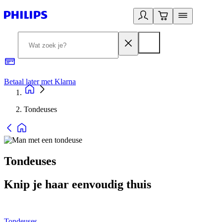
Betaal later met Klarna
R
Tondeuses
Tondeuses
Knip je haar eenvoudig thuis
Tondeuses