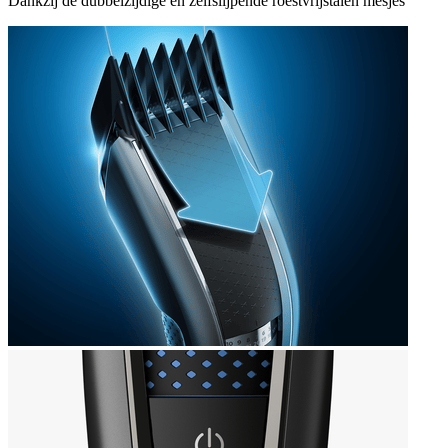
Dankzij de dubbelzijdige en zelfslijpende roestvrijstalen mesjes