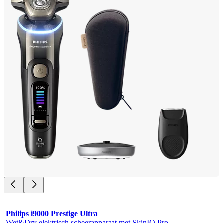
Philips i9000 Prestige Ultra
Wet&Dry elektrisch scheerapparaat met SkinIQ Pro