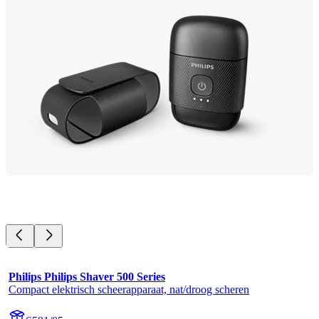
Philips Philips Shaver 500 Series
Compact elektrisch scheerapparaat, nat/droog scheren