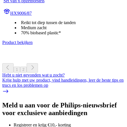
Set van 6 opzetborstels
HX9006/87
Reikt tot diep tussen de tanden
Medium zacht
70% biobased plastic*
Product bekijken
1
2
Hebt u niet gevonden wat u zocht?
Krijg hulp met uw product, vind handleidingen, leer de beste tips en
trucs en los problemen op
Meld u aan voor de Philips-nieuwsbrief
voor exclusieve aanbiedingen
Registreer en krijg €10,- korting