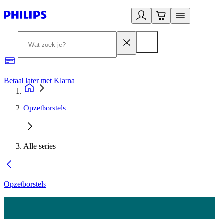
Betaal later met Klarna
R
Opzetborstels
Alle series
Opzetborstels