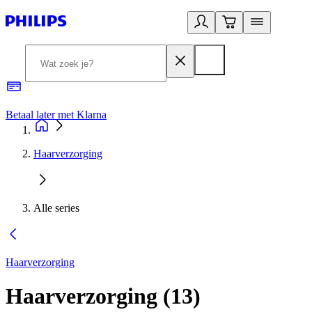
Betaal later met Klarna
R
Haarverzorging
Alle series
Haarverzorging
Haarverzorging
(
13
)