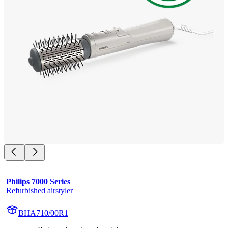
Philips 7000 Series
Refurbished airstyler
BHA710/00R1