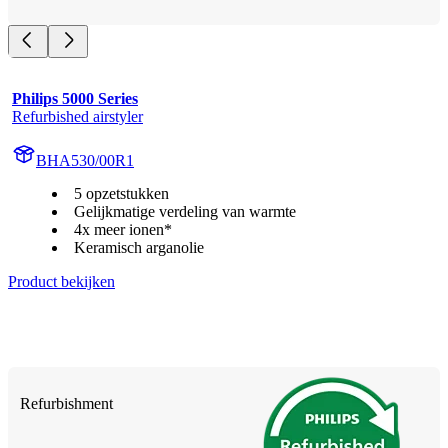
Philips 5000 Series
Refurbished airstyler
BHA530/00R1
5 opzetstukken
Gelijkmatige verdeling van warmte
4x meer ionen*
Keramisch arganolie
Product bekijken
Refurbishment