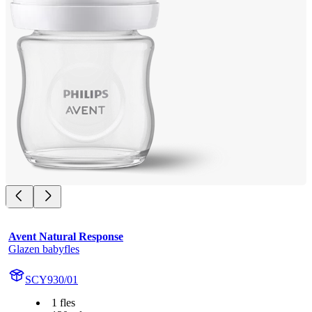
Avent Natural Response
Glazen babyfles
SCY930/01
1 fles