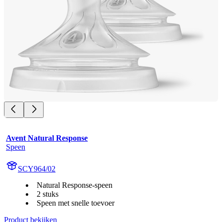
Avent Natural Response
Speen
SCY964/02
Natural Response-speen
2 stuks
Speen met snelle toevoer
Product bekijken