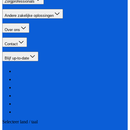
Zorgprofessionals
Andere zakelijke oplossingen
Over ons
Contact
Blijf up-to-date
Selecteer land / taal