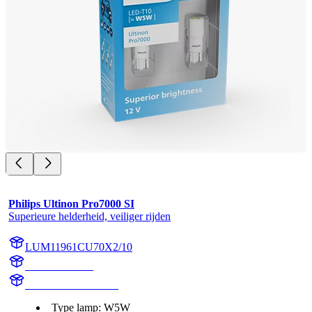
Philips Ultinon Pro7000 SI
Superieure helderheid, veiliger rijden
LUM11961CU70X2/10
11961CU70X2
LUM11961CU70X2
Type lamp: W5W