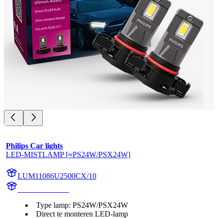
Philips Car lights
LED-MISTLAMP [≈PS24W/PSX24W]
LUM11086U2500CX/10
11086U2500CX
Type lamp: PS24W/PSX24W
Direct te monteren LED-lamp