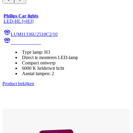
Philips Car lights
LED-HL [≈H3]
LUM11336U2510C2/10
11336U2510C2
Type lamp: H3
Direct te monteren LED-lamp
Compact ontwerp
6000 K helderwit licht
Aantal lampen: 2
Product bekijken