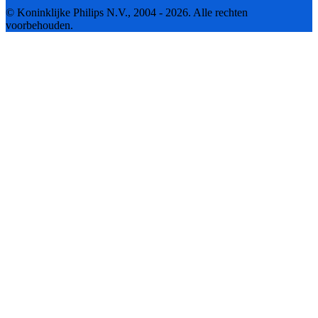
© Koninklijke Philips N.V., 2004 - 2026. Alle rechten
voorbehouden.