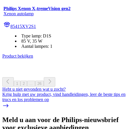
Philips Xenon X-tremeVision gen2
Xenon autolamp
85415XV2S1
Type lamp: D1S
85 V, 35 W
Aantal lampen: 1
Product bekijken
1
2
...
26
Hebt u niet gevonden wat u zocht?
Krijg hulp met uw product, vind handleidingen, leer de beste tips en
trucs en los problemen op
Meld u aan voor de Philips-nieuwsbrief
voor exclusieve aanbiedingen