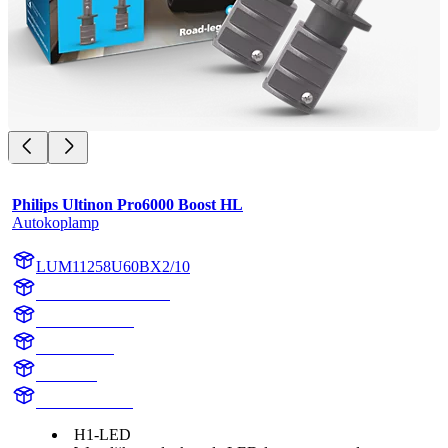
Philips Ultinon Pro6000 Boost HL
Autokoplamp
LUM11258U60BX2/10
LUM11258U60BX2
11258U60BX2
11258U60B
H1 Boost
H1 LED Boost
H1-LED