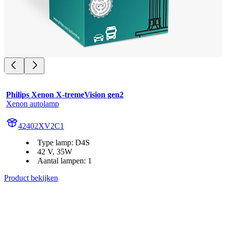
Philips Xenon X-tremeVision gen2
Xenon autolamp
42402XV2C1
Type lamp: D4S
42 V, 35W
Aantal lampen: 1
Product bekijken