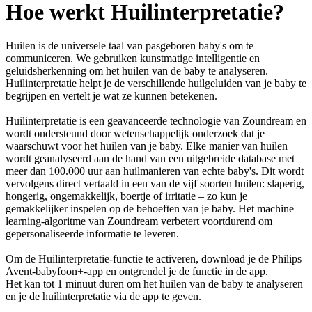
Hoe werkt Huilinterpretatie?
Huilen is de universele taal van pasgeboren baby's om te
communiceren. We gebruiken kunstmatige intelligentie en
geluidsherkenning om het huilen van de baby te analyseren.
Huilinterpretatie helpt je de verschillende huilgeluiden van je baby te
begrijpen en vertelt je wat ze kunnen betekenen.
Huilinterpretatie is een geavanceerde technologie van Zoundream en
wordt ondersteund door wetenschappelijk onderzoek dat je
waarschuwt voor het huilen van je baby. Elke manier van huilen
wordt geanalyseerd aan de hand van een uitgebreide database met
meer dan 100.000 uur aan huilmanieren van echte baby's. Dit wordt
vervolgens direct vertaald in een van de vijf soorten huilen: slaperig,
hongerig, ongemakkelijk, boertje of irritatie – zo kun je
gemakkelijker inspelen op de behoeften van je baby. Het machine
learning-algoritme van Zoundream verbetert voortdurend om
gepersonaliseerde informatie te leveren.
Om de Huilinterpretatie-functie te activeren, download je de Philips
Avent-babyfoon+-app en ontgrendel je de functie in de app.
Het kan tot 1 minuut duren om het huilen van de baby te analyseren
en je de huilinterpretatie via de app te geven.