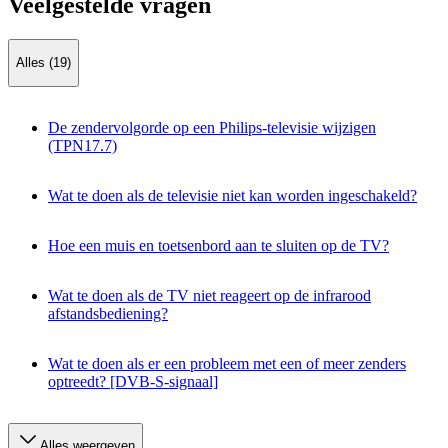
Veelgestelde vragen
Alles (19)
De zendervolgorde op een Philips-televisie wijzigen
(TPN17.7)
Wat te doen als de televisie niet kan worden ingeschakeld?
Hoe een muis en toetsenbord aan te sluiten op de TV?
Wat te doen als de TV niet reageert op de infrarood
afstandsbediening?
Wat te doen als er een probleem met een of meer zenders
optreedt? [DVB-S-signaal]
Alles weergeven